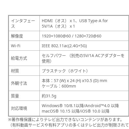
インタフェー
HDMI（オス）ｘ1、USB Type-A for
ス
5V/1A（オス）ｘ1
解像度
1920×1080@60 / 1280×720@60
Wi-Fi
IEEE 802.11ac(2.4G+5G)
セルフパワー （別売の5V/1A ACアダプターを
給電方式
使用）
材質
プラスチック（ホワイト）
本体：57 (W) x 24 (H) x10.5 (D) mm
外観寸法
ケーブル：600mm
質量
約31.5g
Windows® 10/8.1以降/Android™4.0 以降
対応環境
macOS® 10.15 以降/iOS® 10.0 以降
※著作権保護によりテレビ出力できないコンテンツがあります。
（有料動画サービスや有料アプリの多くはテレビ出力が制限され